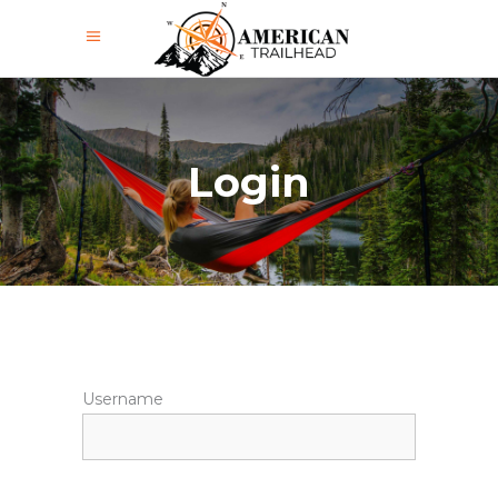
Login
Username