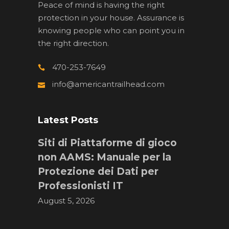
Peace of mind is having the right
protection in your house. Assurance is
knowing people who can point you in
the right direction.
470-253-7649
info@americantrailhead.com
Latest Posts
Siti di Piattaforme di gioco
non AAMS: Manuale per la
Protezione dei Dati per
Professionisti IT
August 5, 2026