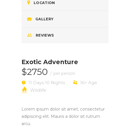
LOCATION
GALLERY
REVIEWS
Exotic Adventure
$2750
per person
11 Days 10 Nights
16+
Age
Wildlife
Lorem ipsum dolor sit amet, consectetur
adipiscing elit. Mauris a dolor sit rutrum
arcu.