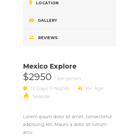
LOCATION
GALLERY
REVIEWS
Mexico Explore
$2950
per person
12 Days 11 Nights
16+
Age
Seaside
Lorem ipsum dolor sit amet, consectetur
adipiscing elit. Mauris a dolor sit rutrum
arcu.