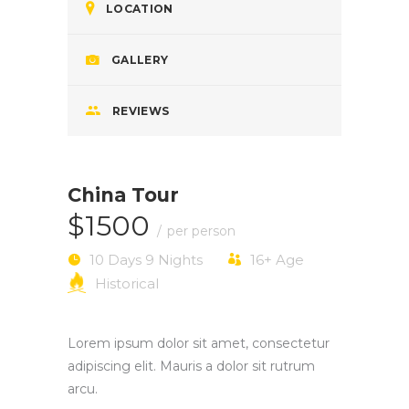
LOCATION
GALLERY
REVIEWS
China Tour
$1500
per person
10 Days 9 Nights
16+
Age
Historical
Lorem ipsum dolor sit amet, consectetur
adipiscing elit. Mauris a dolor sit rutrum
arcu.